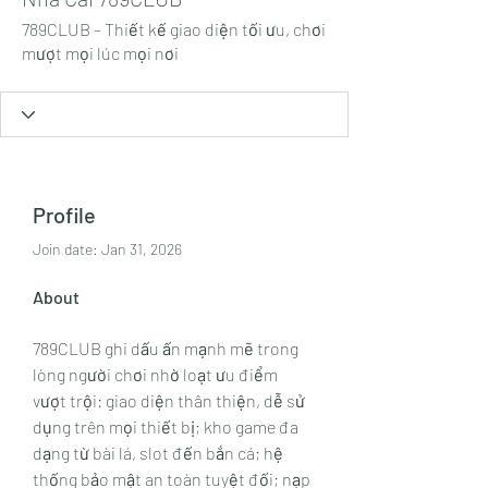
789CLUB – Thiết kế giao diện tối ưu, chơi
mượt mọi lúc mọi nơi
Profile
Join date: Jan 31, 2026
About
789CLUB ghi dấu ấn mạnh mẽ trong 
lòng người chơi nhờ loạt ưu điểm 
vượt trội: giao diện thân thiện, dễ sử 
dụng trên mọi thiết bị; kho game đa 
dạng từ bài lá, slot đến bắn cá; hệ 
thống bảo mật an toàn tuyệt đối; nạp 