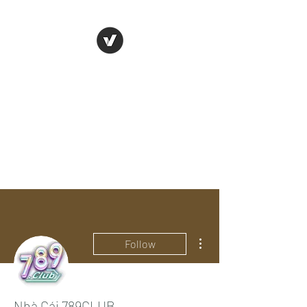
Crime Harms
Reduction Team
(CHRT)
Limited by Guarantee
Reg. 11459615
Key Discoveries
More actions
Follow
Nhà Cái 789CLUB