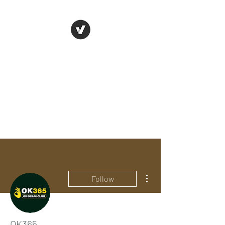
Crime Harms
Reduction Team
(CHRT)
Limited by Guarantee
Reg. 11459615
Key Discoveries
More actions
Follow
OK365