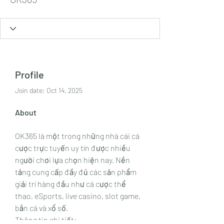
Profile
Join date: Oct 14, 2025
About
OK365 là một trong những nhà cái cá 
cược trực tuyến uy tín được nhiều 
người chơi lựa chọn hiện nay. Nền 
tảng cung cấp đầy đủ các sản phẩm 
giải trí hàng đầu như cá cược thể 
thao, eSports, live casino, slot game, 
bắn cá và xổ số.
Thông tin chi tiết: