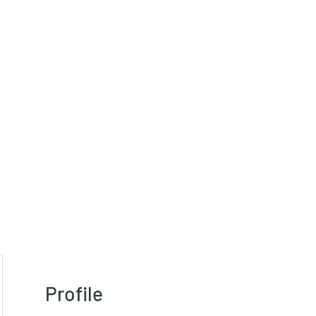
HRT)
Profile