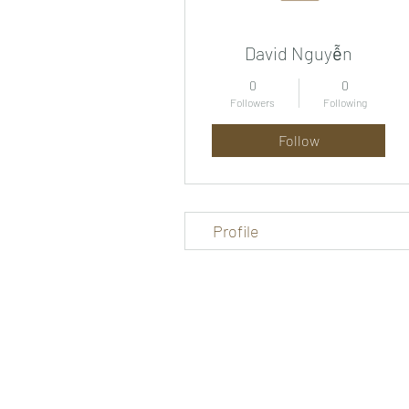
David Nguyễn
0
0
Followers
Following
Follow
Profile