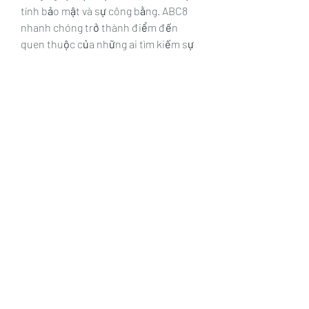
tính bảo mật và sự công bằng. ABC8 
nhanh chóng trở thành điểm đến 
quen thuộc của những ai tìm kiếm sự 
ổn định và chất lượng trong thế giới 
giải trí số. THÔNG TIN CHI TIẾT: - 
Website: 
https://abc8art.co.com/
 - 
Địa chỉ: 40 Bế Văn Đàn, An Bình, Dĩ An, 
Thành phố Hồ Chí Minh, Việt Nam- 
Email: abc8artcocom@gmailcom- 
Hotline: 0968902267#abc8 
#nhacaiabc8 #trangchuabc8 
#linkvaoabc8 #abc8artcocom
Tel:
+447986869394
©2021 by Crime Harms Reduction Team. Proudly