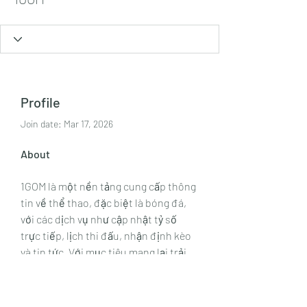
Profile
Join date: Mar 17, 2026
About
1GOM là một nền tảng cung cấp thông 
tin về thể thao, đặc biệt là bóng đá, 
với các dịch vụ như cập nhật tỷ số 
trực tiếp, lịch thi đấu, nhận định kèo 
và tin tức. Với mục tiêu mang lại trải 
nghiệm giải trí ổn định và tiện lợi, 
1GOM liên tục cải tiến công nghệ vận 
hành, tối ưu tốc độ truy cập và khả 