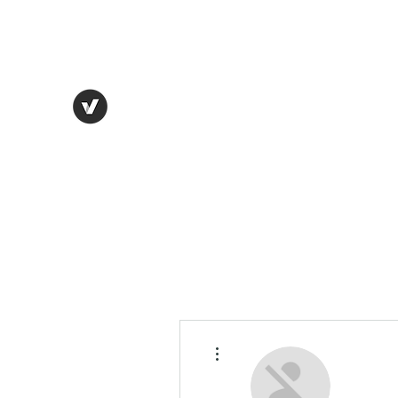
Director:
infos@chrt.co.uk
Tel: +447986869394
Crime Harms Reduction Team (C
Limited by Guarantee Reg. 11459615
Key Discoveries
More actions