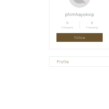
phimhayokvip
0
0
Followers
Following
Follow
Profile