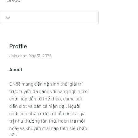
Profile
Join date: May 31, 2026
About
DN88 mang đến hệ sinh thái giải trí 
trực tuyến đa dạng với hàng nghìn trò 
chơi hấp dẫn từ thể thao, game bài 
đến slot và bắn cá hiện đại. Người 
chơi còn nhận được nhiều ưu đãi giá 
trị như thưởng tân thủ, hoàn trả mỗi 
ngày và khuyến mãi nạp tiền siêu hấp 
dẫn.