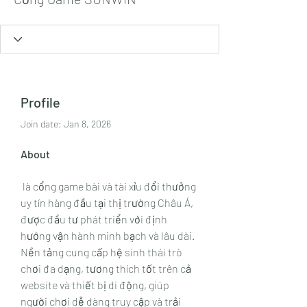
Profile
Join date: Jan 8, 2026
About
 là cổng game bài và tài xỉu đổi thưởng 
uy tín hàng đầu tại thị trường Châu Á, 
được đầu tư phát triển với định 
hướng vận hành minh bạch và lâu dài. 
Nền tảng cung cấp hệ sinh thái trò 
chơi đa dạng, tương thích tốt trên cả 
website và thiết bị di động, giúp 
người chơi dễ dàng truy cập và trải 