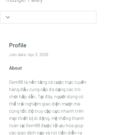
Profile
Join date: Apr 2, 2026
About
Gem88 là nền tảng cá cược trực tuyến 
hàng đầu cung cấp đa dạng các trò 
chơi hấp dẫn. Tại đây, người dùng có 
thể trải nghiệm giao diện mượt mà 
cùng tốc độ truy cập cực nhanh trên 
mọi thiết bị di động. Hệ thống thanh 
toán tại Gem88 được tối ưu hóa giúp 
các giao dịch nạp và rút tiền diễn ra 