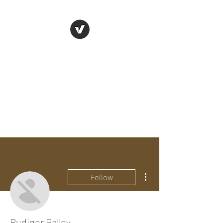
Crime Harms
Reduction Team
(CHRT)
Limited by Guarantee
Reg. 11459615
Key Discoveries
More actions
Follow
Rudiger Palley