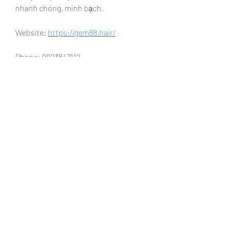
nhanh chóng, minh bạch.
Website: 
https://gem88.hair/
Phone: 0923847112
Địa chỉ: 38 Đường số 19, Hiệp Bình 
Phước, Hiệp Bình, Hồ Chí Minh, Việt 
Nam
Email: gem88hair@gmail.com
Tags: #DangKyGem88 #TaiGem88 
#Gem88Online #GameBaiGem88
Tel:
+447986869394