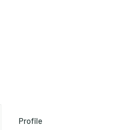
HRT)
Profile