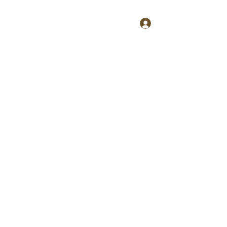
Log In
Home
Research & Interventions
More