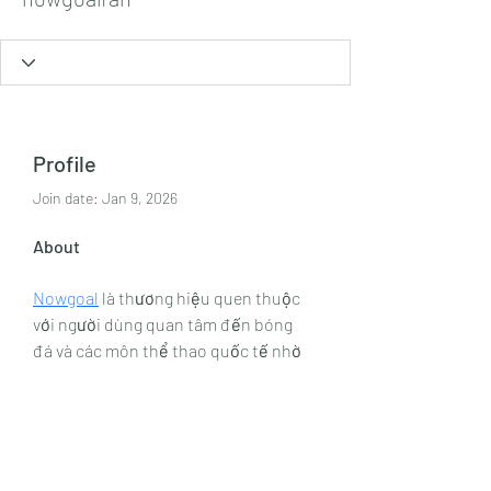
Profile
Join date: Jan 9, 2026
About
Nowgoal
 là thương hiệu quen thuộc 
với người dùng quan tâm đến bóng 
đá và các môn thể thao quốc tế nhờ 
khả năng cập nhật tỷ số nhanh, dữ 
liệu phong phú và thông tin trận đấu 
chi tiết. Nền tảng này tập trung cung 
cấp lịch thi đấu, kết quả, bảng xếp 
hạng và các thống kê quan trọng một 