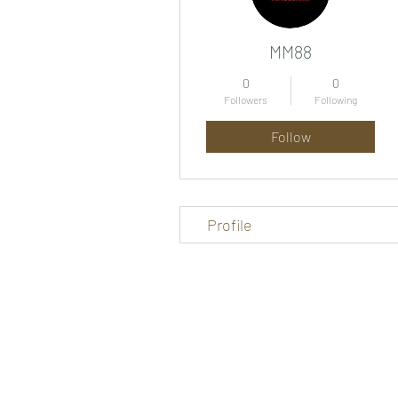
MM88
0
0
Followers
Following
Follow
Profile