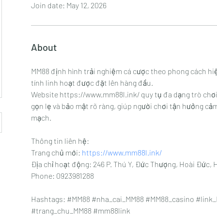
Join date: May 12, 2026
About
MM88 định hình trải nghiệm cá cược theo phong cách hiện
tính linh hoạt được đặt lên hàng đầu.
Website https://www.mm88l.ink/ quy tụ đa dạng trò chơi
gọn lẹ và bảo mật rõ ràng, giúp người chơi tận hưởng cảm g
mạch.
Thông tin liên hệ:
Trang chủ mới: 
https://www.mm88l.ink/
Địa chỉ hoạt động: 246 P. Thú Y, Đức Thượng, Hoài Đức, 
Phone: 0923981288
Hashtags: #MM88 #nha_cai_MM88 #MM88_casino #link
#trang_chu_MM88 #mm88link