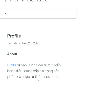
Profile
Join date: Feb 25, 2026
About
RR88
 tự hào là nhà cái trực tuyến 
hàng đầu, cung cấp đa dạng sản 
phẩm cá cược từ thể thao, casino, 
đến các trò chơi đổi thưởng hấp dẫn. 
Với giao diện thân thiện, hỗ trợ 24/7, 
cùng chính sách bảo mật nghiêm 
ngặt, RR88 đảm bảo mọi trải nghiệm 
của bạn sẽ luôn an toàn và thú vị.