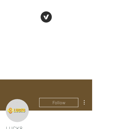
Crime Harms
Reduction Team
(CHRT)
Limited by Guarantee
Reg. 11459615
Key Discoveries
More actions
Follow
LUCK8