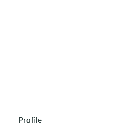
HRT)
Profile