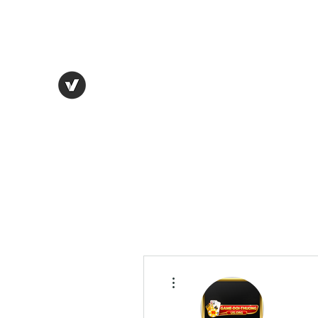
Director:
infos@chrt.co.uk
Tel: +447986869394
Crime Harms Reduction Team (C
Limited by Guarantee Reg. 11459615
Key Discoveries
More actions