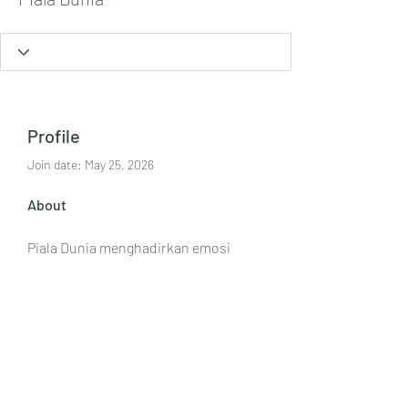
Profile
Join date: May 25, 2026
About
Piala Dunia menghadirkan emosi 
yang intens dan pertandingan paling 
menegangkan dan seru dari tim-tim 
papan atas dunia. Temukan 
sekarang! Website: 
https://streampialadunia.net/