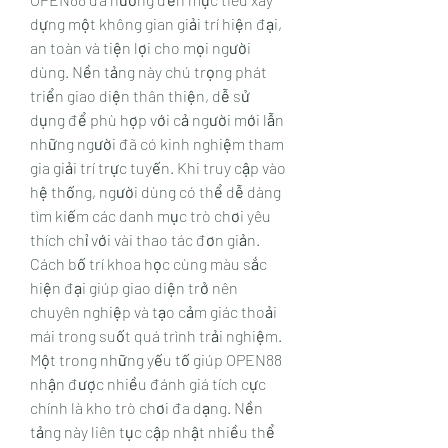
dựng một không gian giải trí hiện đại, 
an toàn và tiện lợi cho mọi người 
dùng. Nền tảng này chú trọng phát 
triển giao diện thân thiện, dễ sử 
dụng để phù hợp với cả người mới lẫn 
những người đã có kinh nghiệm tham 
gia giải trí trực tuyến. Khi truy cập vào 
hệ thống, người dùng có thể dễ dàng 
tìm kiếm các danh mục trò chơi yêu 
thích chỉ với vài thao tác đơn giản. 
Cách bố trí khoa học cùng màu sắc 
hiện đại giúp giao diện trở nên 
chuyên nghiệp và tạo cảm giác thoải 
mái trong suốt quá trình trải nghiệm.
Một trong những yếu tố giúp OPEN88 
nhận được nhiều đánh giá tích cực 
chính là kho trò chơi đa dạng. Nền 
tảng này liên tục cập nhật nhiều thể 