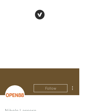
Crime Harms
Reduction Team
(CHRT)
Limited by Guarantee
Reg. 11459615
Key Discoveries
More actions
Follow
Nikole Lassere