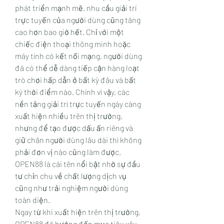
phát triển mạnh mẽ, nhu cầu giải trí 
trực tuyến của người dùng cũng tăng 
cao hơn bao giờ hết. Chỉ với một 
chiếc điện thoại thông minh hoặc 
máy tính có kết nối mạng, người dùng 
đã có thể dễ dàng tiếp cận hàng loạt 
trò chơi hấp dẫn ở bất kỳ đâu và bất 
kỳ thời điểm nào. Chính vì vậy, các 
nền tảng giải trí trực tuyến ngày càng 
xuất hiện nhiều trên thị trường, 
nhưng để tạo được dấu ấn riêng và 
giữ chân người dùng lâu dài thì không 
phải đơn vị nào cũng làm được. 
OPEN88 là cái tên nổi bật nhờ sự đầu 
tư chỉn chu về chất lượng dịch vụ 
cũng như trải nghiệm người dùng 
toàn diện.
Ngay từ khi xuất hiện trên thị trường, 
OPEN88 đã hướng đến mục tiêu xây 