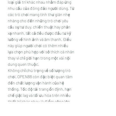
loại giải trí khác nhau nhằm đáp ứng 
nhu cầu của đông đảo người dùng. Từ 
các trò chơi mang tính thư giãn nhẹ 
nhàng cho đến những trò chơi yêu 
cầu sự tư duy, chiến thuật hay phản 
xạ nhanh, tất cả đều được đầu tư kỹ 
lưỡng về hình ảnh và âm thanh. Điều 
này giúp người chơi có thêm nhiều 
lựa chọn phù hợp với sở thích cá nhân 
thay vì chỉ giới hạn trong một vài nội 
dung quen thuộc.
Không chỉ chú trọng về số lượng trò 
chơi, OPEN88 còn đặc biệt quan tâm 
đến chất lượng vận hành của hệ 
thống. Tốc độ tải trang ổn định, hạn 
chế giật lag và tối ưu hóa trên nhiều 
thiết bị khác nhau là điểm cộng lớn 
của nền tảng này. Người dùng có thể 
trải nghiệm trên điện thoại, máy tính 