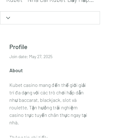
Profile
Join date: May 27, 2025
About
Kubet casino mang đến thế giới giải 
trí đa dạng với các trò chơi hấp dẫn 
như baccarat, blackjack, slot và 
roulette. Tận hưởng trải nghiệm 
casino trực tuyến chân thực ngay tại 
nhà.
Thông tin chi tiết: