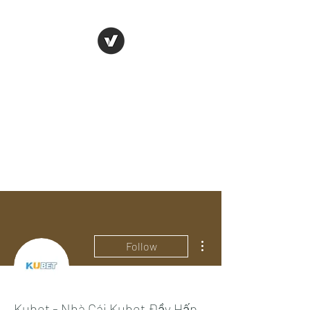
Crime Harms
Reduction Team
(CHRT)
Limited by Guarantee
Reg. 11459615
Key Discoveries
More actions
Follow
Kubet - Nhà Cái Kubet Đầy Hấp Dẫn