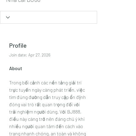
Profile
Join date: Apr 27, 2026
About
Trong bối cảnh các nền tảng giải trí 
trực tuyến ngày càng phát triển, việc 
tìm đúng đường dẫn truy cập ổn định 
đóng vai trò rất quan trọng đối với 
trải nghiệm người dùng. Với BJ888, 
điều này càng trở nên đáng chú ý khi 
nhiều người quan tâm đến cách vào 
trang nhanh chóng, an toàn và không 