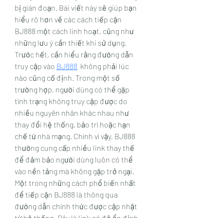
bị gián đoạn. Bài viết này sẽ giúp bạn 
hiểu rõ hơn về các cách tiếp cận 
BJ888 một cách linh hoạt, cũng như 
những lưu ý cần thiết khi sử dụng.
Trước hết, cần hiểu rằng đường dẫn 
truy cập vào 
BJ888
  không phải lúc 
nào cũng cố định. Trong một số 
trường hợp, người dùng có thể gặp 
tình trạng không truy cập được do 
nhiều nguyên nhân khác nhau như 
thay đổi hệ thống, bảo trì hoặc hạn 
chế từ nhà mạng. Chính vì vậy, BJ888 
thường cung cấp nhiều link thay thế 
để đảm bảo người dùng luôn có thể 
vào nền tảng mà không gặp trở ngại.
Một trong những cách phổ biến nhất 
để tiếp cận BJ888 là thông qua 
đường dẫn chính thức được cập nhật 
từ hệ thống. Đây là link có độ ổn định 