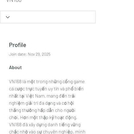
Profile
Join date: Nov 29, 2025
About
VN168 là một trong những cổng game 
cá cược trực tuyến uy tín và phổ biến 
nhất tại Việt Nam, mang đến trải 
nghiệm giải trí đa dạng và cơ hội 
thắng thưởng hấp dẫn cho người 
chơi. Hơn một thập kỷ hoạt động, 
VN168 đã xây dựng danh tiếng vững 
chắc nhờ vào sự chuyên nghiệp, minh 