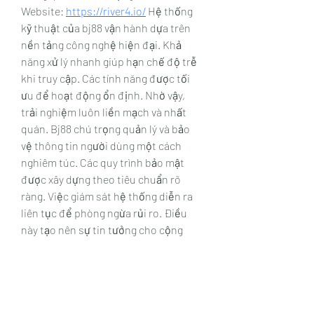
Website: 
https://river4.io/
 Hệ thống 
kỹ thuật của bj88 vận hành dựa trên 
nền tảng công nghệ hiện đại. Khả 
năng xử lý nhanh giúp hạn chế độ trễ 
khi truy cập. Các tính năng được tối 
ưu để hoạt động ổn định. Nhờ vậy, 
trải nghiệm luôn liền mạch và nhất 
quán. Bj88 chú trọng quản lý và bảo 
vệ thông tin người dùng một cách 
nghiêm túc. Các quy trình bảo mật 
được xây dựng theo tiêu chuẩn rõ 
ràng. Việc giám sát hệ thống diễn ra 
liên tục để phòng ngừa rủi ro. Điều 
này tạo nên sự tin tưởng cho cộng 
đồng sử dụng. Trong tương lai, bj88 
tiếp tục mở rộng và nâng cấp các tiện 
ích số. Công nghệ mới sẽ được áp 
dụng nhằm cải thiện hiệu quả vận 
hành. Nền tảng hướng đến sự phát 