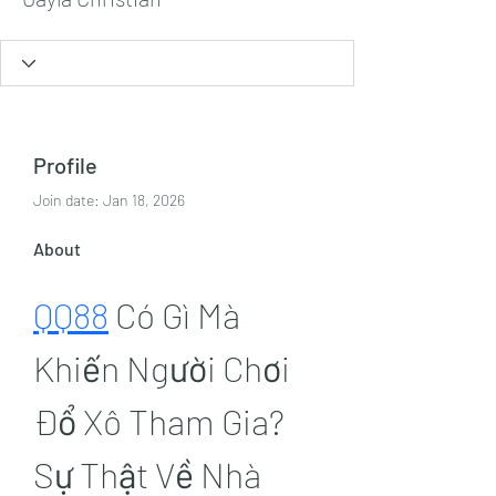
Profile
Join date: Jan 18, 2026
About
QQ88
 Có Gì Mà 
Khiến Người Chơi 
Đổ Xô Tham Gia? 
Sự Thật Về Nhà 