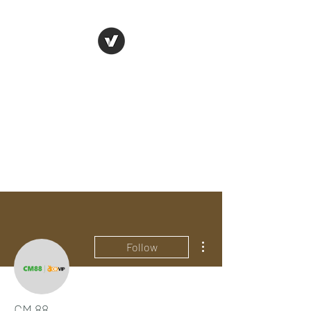
Crime Harms
Reduction Team
(CHRT)
Limited by Guarantee
Reg. 11459615
Key Discoveries
More actions
Follow
CM 88