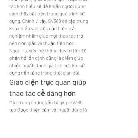
tác khó hiểu sẽ dễ khiến người dùng 
cảm thấy bất tiện trong quá trình sử 
dụng. Chính vì vậy, SV388 đã tập trung 
khá nhiều vào việc cải thiện trải 
nghiệm nhằm giúp mọi thao tác trở 
nên đơn giản và thuận tiện hơn.
Ngoài ra, việc hệ thống duy trì tốc độ 
phản hồi ổn định cũng là điểm giúp 
nhiều người đánh giá tích cực khi sử 
dụng nền tảng trong thời gian dài.
Giao diện trực quan giúp 
thao tác dễ dàng hơn
Một trong những yếu tố giúp SV388 
tạo được thiện cảm với người dùng là 
giao diện được thiết kế theo hướng 
hiện đại nhưng vẫn dễ sử dụng.
Các danh mục hiển thị rõ ràng giúp 