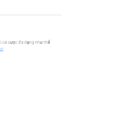
hơi cá cược đa dạng như thể 
d/