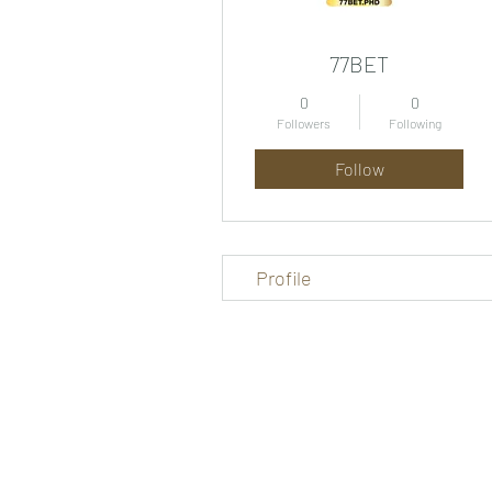
77BET
0
0
Followers
Following
Follow
Profile