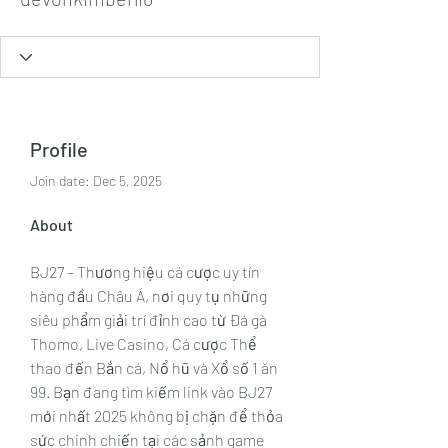
Profile
Join date: Dec 5, 2025
About
BJ27 – Thương hiệu cá cược uy tín 
hàng đầu Châu Á, nơi quy tụ những 
siêu phẩm giải trí đỉnh cao từ Đá gà 
Thomo, Live Casino, Cá cược Thể 
thao đến Bắn cá, Nổ hũ và Xổ số 1 ăn 
99. Bạn đang tìm kiếm link vào BJ27 
mới nhất 2025 không bị chặn để thỏa 
sức chinh chiến tại các sảnh game 