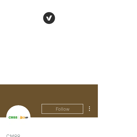
Crime Harms
Reduction Team
(CHRT)
Limited by Guarantee
Reg. 11459615
Key Discoveries
More actions
Follow
CM88