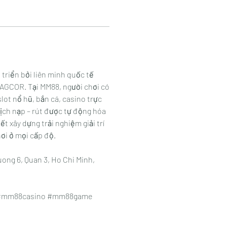
riển bởi liên minh quốc tế 
AGCOR. Tại MM88, người chơi có 
ot nổ hũ, bắn cá, casino trực 
dịch nạp – rút được tự động hóa 
t xây dựng trải nghiệm giải trí 
hơi ở mọi cấp độ.
ong 6, Quan 3, Ho Chi Minh, 
#mm88casino #mm88game