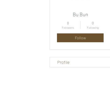
Bu Bun
0
0
Followers
Following
Follow
Profile