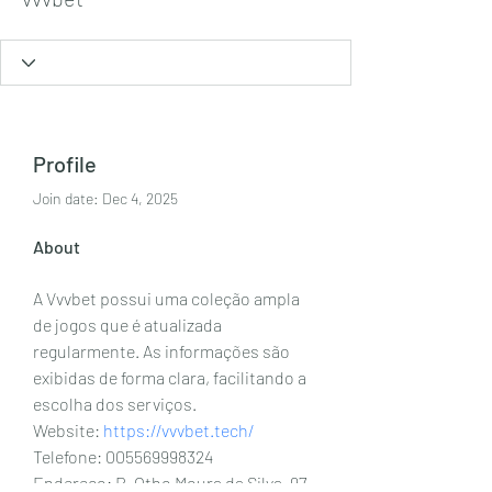
Profile
Join date: Dec 4, 2025
About
A Vvvbet possui uma coleção ampla 
de jogos que é atualizada 
regularmente. As informações são 
exibidas de forma clara, facilitando a 
escolha dos serviços.
Website: 
https://vvvbet.tech/
Telefone: 005569998324
Endereço: R. Otho Moura da Silva, 97 