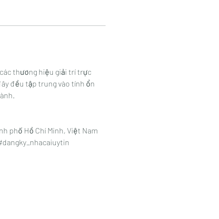
ác thương hiệu giải trí trực 
ây đều tập trung vào tính ổn 
hành.
ành phố Hồ Chí Minh, Việt Nam
#dangky_nhacaiuytin 