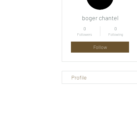
boger chantel
0
0
Followers
Following
Follow
Profile