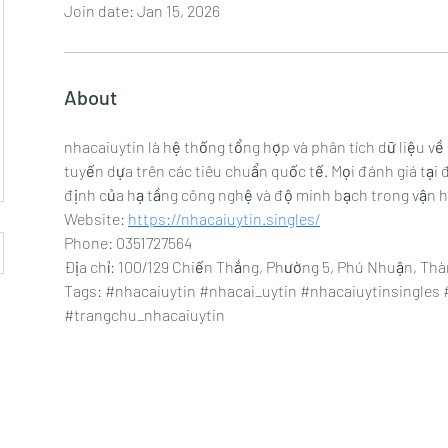
Join date: Jan 15, 2026
About
nhacaiuytin là hệ thống tổng hợp và phân tích dữ liệu về c
tuyến dựa trên các tiêu chuẩn quốc tế. Mọi đánh giá tại đ
định của hạ tầng công nghệ và độ minh bạch trong vận 
Website: 
https://nhacaiuytin.singles/
Phone: 0351727564
Địa chỉ: 100/129 Chiến Thắng, Phường 5, Phú Nhuận, Th
Tags: #nhacaiuytin #nhacai_uytin #nhacaiuytinsingles 
#trangchu_nhacaiuytin