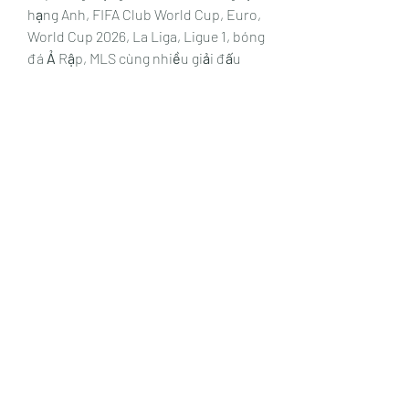
hạng Anh, FIFA Club World Cup, Euro, 
World Cup 2026, La Liga, Ligue 1, bóng 
đá Ả Rập, MLS cùng nhiều giải đấu 
hấp dẫn khác. Truy cập ngay tại :
Website : 
https://cakhia.ad/
Địa chỉ : 88 Đ. Phạm Vấn, Phú Thọ 
Hoà, Tân Phú, Thành phố Hồ Chí Minh, 
Việt Nam
Số điện thoại : 0986446218
Email : cakhiaad@gmail.com
#cakhiatv #dangnhapcakhiatv 
#truycapcakhiatv #linkvaocakhiatv
Tel:
+447986869394
©2021 by Crime Harms Reduction Team. Proudly