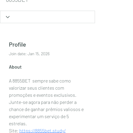
Profile
Join date: Jan 15, 2026
About
A 8855BET  sempre sabe como 
valorizar seus clientes com 
promoções e eventos exclusivos. 
Junte-se agora para não perder a 
chance de ganhar prêmios valiosos e 
experimentar um serviço de 5 
estrelas.
Site: 
https://8855bet.study/